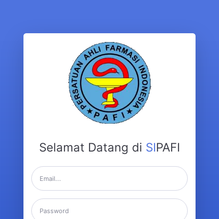
Selamat Datang di
SI
PAFI